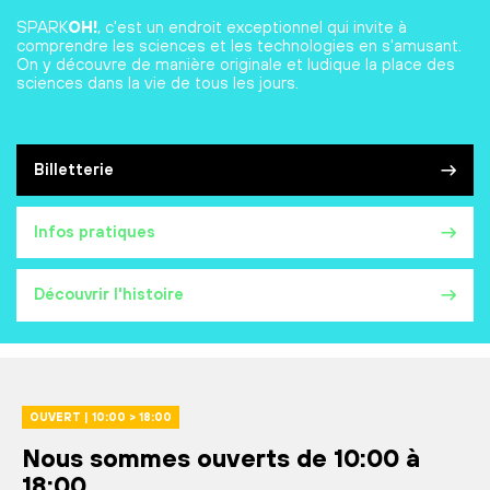
SPARK
OH!
, c'est un endroit exceptionnel qui invite à
comprendre les sciences et les technologies en s'amusant.
On y découvre de manière originale et ludique la place des
sciences dans la vie de tous les jours.
Billetterie
Infos pratiques
Découvrir l'histoire
OUVERT | 10:00 > 18:00
Nous sommes ouverts de 10:00 à
18:00