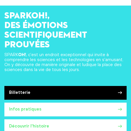
SPARKOH!,
des émotions
scientifiquement
prouvées
SPARK
OH!
, c'est un endroit exceptionnel qui invite à
comprendre les sciences et les technologies en s'amusant.
On y découvre de manière originale et ludique la place des
sciences dans la vie de tous les jours.
Billetterie
Infos pratiques
Découvrir l'histoire