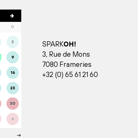
D
2
SPARK
OH!
3, Rue de Mons
9
7080 Frameries
16
+32 (0) 65 61 21 60
23
30
6