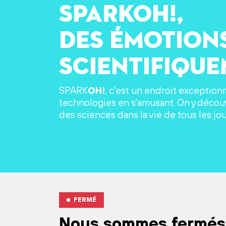
SPARKOH!,
des émotion
scientifiqu
SPARK
OH!
, c'est un endroit exception
technologies en s'amusant. On y découv
des sciences dans la vie de tous les jou
FERMÉ
Nous sommes fermés