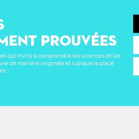
s
ement prouvées
nel qui invite à comprendre les sciences et les
re de manière originale et ludique la place
rs.