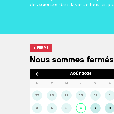
des sciences dans la vie de tous les jou
FERMÉ
Nous sommes fermés
AOÛT 2026
L
M
M
J
V
S
27
28
29
30
31
1
3
4
5
6
7
8