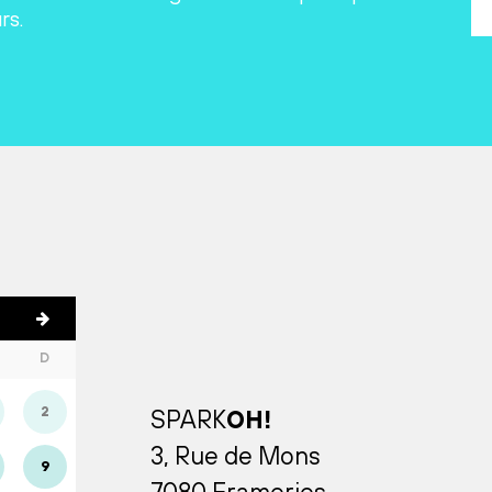
rs.
D
2
SPARK
OH!
3, Rue de Mons
9