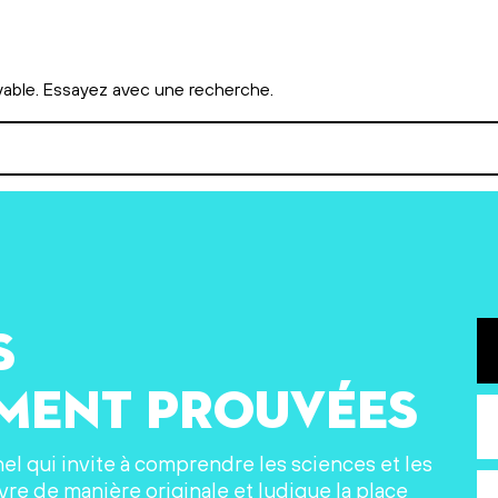
vable. Essayez avec une recherche.
s
ement prouvées
nel qui invite à comprendre les sciences et les
re de manière originale et ludique la place