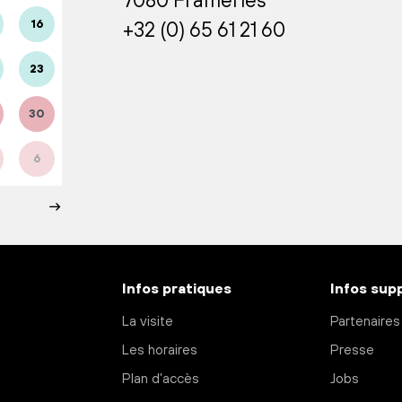
7080 Frameries
16
+32 (0) 65 61 21 60
23
30
6
Infos pratiques
Infos sup
La visite
Partenaires
Les horaires
Presse
Plan d’accès
Jobs