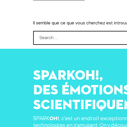
Il semble que ce que vous cherchez est introu
Search for:
SPARKOH!,
des émotion
scientifiqu
SPARK
OH!
, c'est un endroit exception
technologies en s'amusant. On y découv