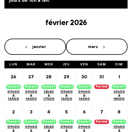
jours de 10h à 18h.
février 2026
Calendar Month Navigation
janvier
mars
LUN
MAR
MER
JEU
VEN
SAM
DIM
26
27
28
29
30
31
1
Ouvert
Ouvert
Ouvert
Ouvert
Ouvert
Fermé
Ouvert
09h00
09h00
12h30
09h00
09h00
10h00
à
à
à
à
à
à
16h00
16h00
17h00
16h00
16h00
18h00
2
3
4
5
6
7
8
Ouvert
Ouvert
Ouvert
Ouvert
Ouvert
Fermé
Ouvert
09h00
09h00
12h30
09h00
09h00
10h00
à
à
à
à
à
à