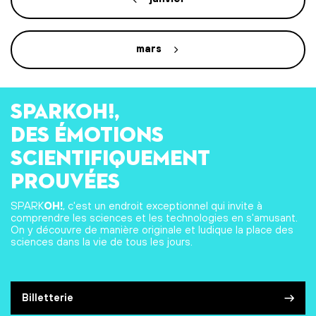
mars
SPARKOH!,
des émotions
scientifiquement
prouvées
SPARK
OH!
, c'est un endroit exceptionnel qui invite à
comprendre les sciences et les technologies en s'amusant.
On y découvre de manière originale et ludique la place des
sciences dans la vie de tous les jours.
Billetterie