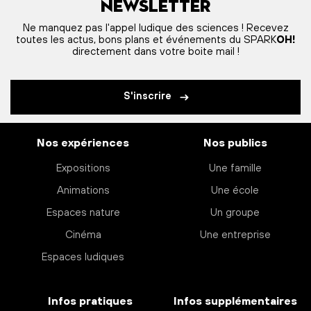
Newsletter
Ne manquez pas l'appel ludique des sciences ! Recevez
toutes les actus, bons plans et événements du SPARK
OH!
directement dans votre boite mail !
S'inscrire
Nos expériences
Nos publics
Expositions
Une famille
Animations
Une école
Espaces nature
Un groupe
Cinéma
Une entreprise
Espaces ludiques
Infos pratiques
Infos supplémentaires