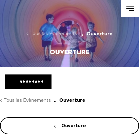
Aller au contenu
Tous les Évènements
Ouverture
Ouverture
RÉSERVER
Tous les Évènements
Ouverture
Ouverture