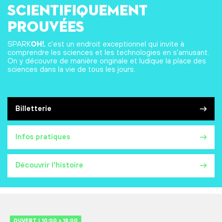
scientifiquement
prouvées
SPARK
OH!
, c'est un endroit exceptionnel qui invite à
comprendre les sciences et les technologies en s'amusant.
On y découvre de manière originale et ludique la place des
sciences dans la vie de tous les jours.
Billetterie
Infos pratiques
Découvrir l'histoire
OUVERT | 10:00 > 18:00