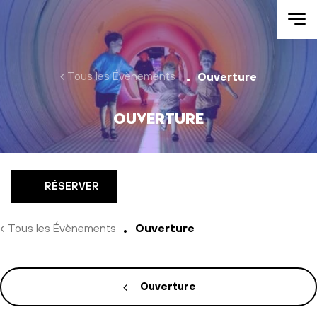
Aller au contenu
Tous les Évènements
Ouverture
Ouverture
RÉSERVER
Tous les Évènements
Ouverture
Ouverture