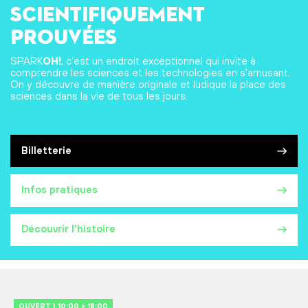
scientifiquement
prouvées
SPARK
OH!
, c'est un endroit exceptionnel qui invite à
comprendre les sciences et les technologies en s'amusant.
On y découvre de manière originale et ludique la place des
sciences dans la vie de tous les jours.
Billetterie
Infos pratiques
Découvrir l'histoire
OUVERT | 10:00 > 18:00