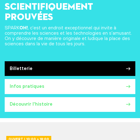
scientifiquement
prouvées
SPARK
OH!
, c'est un endroit exceptionnel qui invite à
comprendre les sciences et les technologies en s'amusant.
On y découvre de manière originale et ludique la place des
sciences dans la vie de tous les jours.
Billetterie
Infos pratiques
Découvrir l'histoire
OUVERT | 10:00 > 18:00