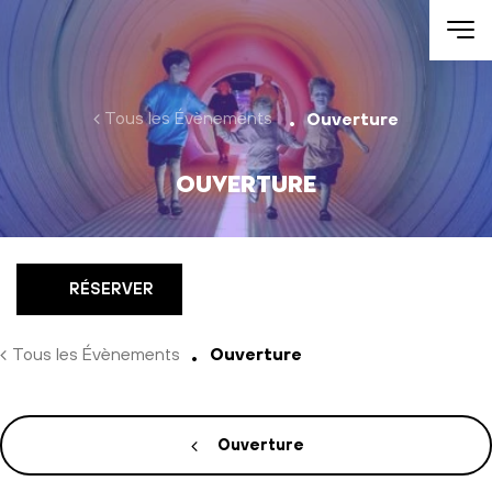
Aller au contenu
Tous les Évènements
Ouverture
Ouverture
RÉSERVER
Tous les Évènements
Ouverture
Ouverture