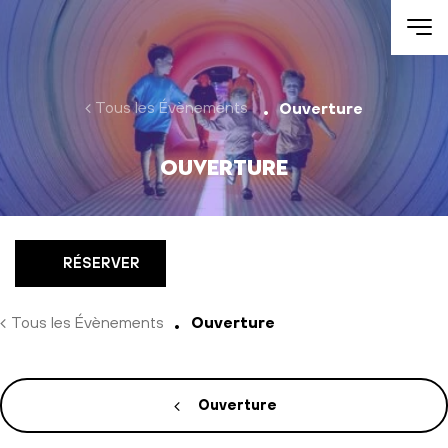
Aller au contenu
Tous les Évènements
Ouverture
Ouverture
RÉSERVER
Tous les Évènements
Ouverture
Ouverture