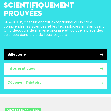
scientifiquement
prouvées
SPARK
OH!
, c'est un endroit exceptionnel qui invite à
comprendre les sciences et les technologies en s'amusant.
On y découvre de manière originale et ludique la place des
sciences dans la vie de tous les jours.
Billetterie
Infos pratiques
Découvrir l'histoire
OUVERT | 10:00 > 18:00