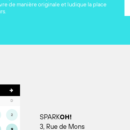
re de manière originale et ludique la place
rs.
D
2
SPARK
OH!
3, Rue de Mons
9