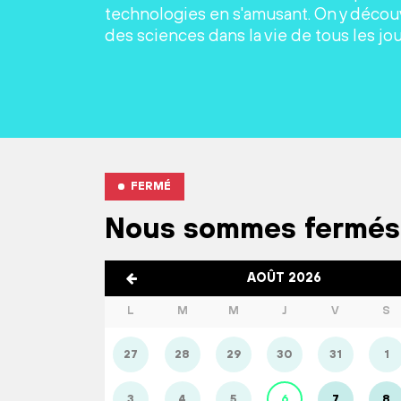
technologies en s'amusant. On y découv
des sciences dans la vie de tous les jou
FERMÉ
Nous sommes fermés
AOÛT 2026
L
M
M
J
V
S
27
28
29
30
31
1
3
4
5
6
7
8