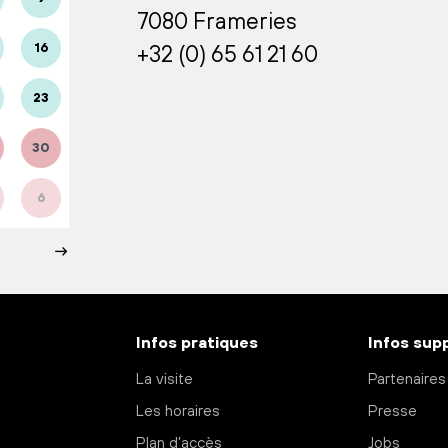
7080 Frameries
16
+32 (0) 65 61 21 60
23
30
6
Infos pratiques
Infos sup
La visite
Partenaires
Les horaires
Presse
Plan d’accès
Jobs