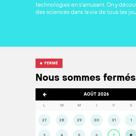
technologies en s'amusant. On y découv
des sciences dans la vie de tous les jou
FERMÉ
Nous sommes fermés
AOÛT 2026
L
M
M
J
V
S
27
28
29
30
31
1
3
4
5
6
7
8