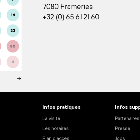
7080 Frameries
16
+32 (0) 65 61 21 60
23
30
6
Infos pratiques
Infos sup
La visite
Partenaires
Les horaires
Presse
Plan d’accès
Jobs