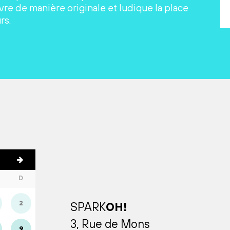
re de manière originale et ludique la place
rs.
D
2
SPARK
OH!
3, Rue de Mons
9