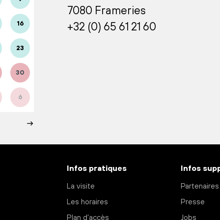
7080 Frameries
16
+32 (0) 65 61 21 60
23
30
6
Infos pratiques
Infos sup
La visite
Partenaires
Les horaires
Presse
Plan d’accès
Jobs