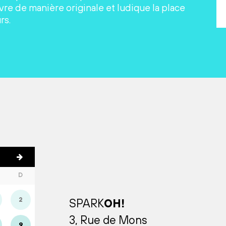
re de manière originale et ludique la place
rs.
D
2
SPARK
OH!
3, Rue de Mons
9