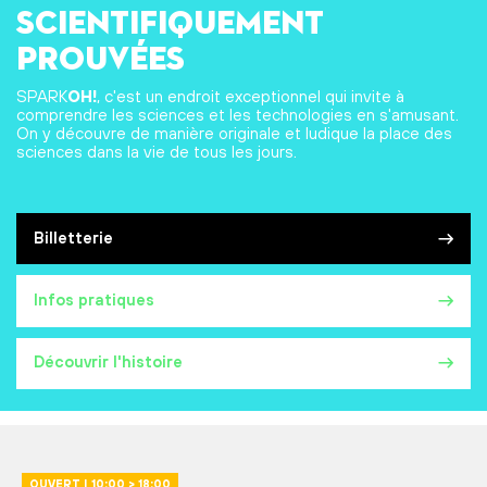
scientifiquement
prouvées
SPARK
OH!
, c'est un endroit exceptionnel qui invite à
comprendre les sciences et les technologies en s'amusant.
On y découvre de manière originale et ludique la place des
sciences dans la vie de tous les jours.
Billetterie
Infos pratiques
Découvrir l'histoire
OUVERT | 10:00 > 18:00