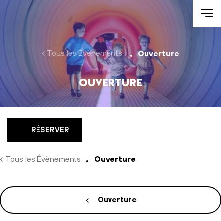
Aller au contenu
Tous les Évènements
Ouverture
Ouverture
RÉSERVER
Tous les Évènements
Ouverture
Ouverture