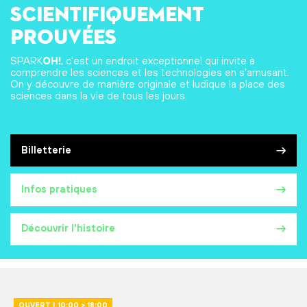
scientifiquement
prouvées
SPARK
OH!
, c'est un endroit exceptionnel qui invite à
comprendre les sciences et les technologies en s'amusant.
On y découvre de manière originale et ludique la place des
sciences dans la vie de tous les jours.
Billetterie
Infos pratiques
Découvrir l'histoire
OUVERT | 10:00 > 18:00