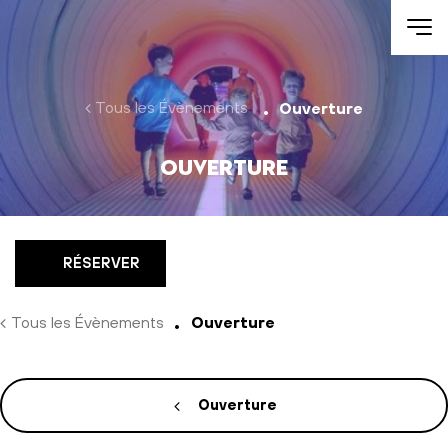
Aller au contenu
Tous les Évènements
Ouverture
Ouverture
RÉSERVER
Tous les Évènements
Ouverture
Ouverture