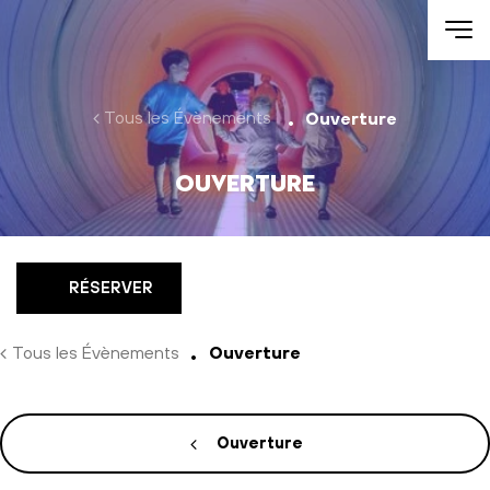
Aller au contenu
Tous les Évènements
Ouverture
Ouverture
RÉSERVER
Tous les Évènements
Ouverture
Ouverture