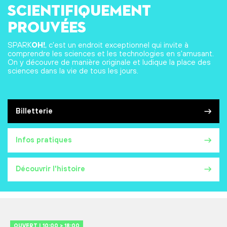
scientifiquement
prouvées
SPARK
OH!
, c'est un endroit exceptionnel qui invite à
comprendre les sciences et les technologies en s'amusant.
On y découvre de manière originale et ludique la place des
sciences dans la vie de tous les jours.
Billetterie
Infos pratiques
Découvrir l'histoire
OUVERT | 10:00 > 18:00