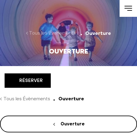
Aller au contenu
Tous les Évènements
Ouverture
Ouverture
RÉSERVER
Tous les Évènements
Ouverture
Ouverture