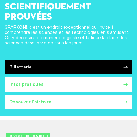
scientifiquement
prouvées
SPARK
OH!
, c'est un endroit exceptionnel qui invite à
comprendre les sciences et les technologies en s'amusant.
On y découvre de manière originale et ludique la place des
sciences dans la vie de tous les jours.
Billetterie
Infos pratiques
Découvrir l'histoire
OUVERT | 10:00 > 18:00