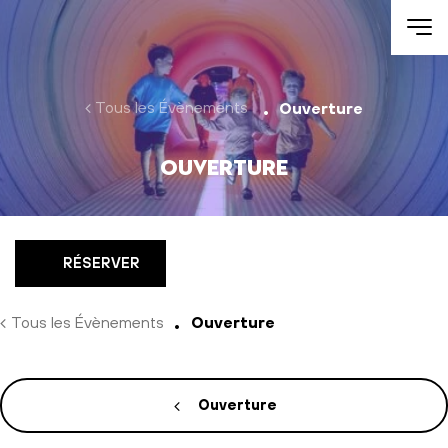
Aller au contenu
Tous les Évènements
Ouverture
Ouverture
RÉSERVER
Tous les Évènements
Ouverture
Ouverture