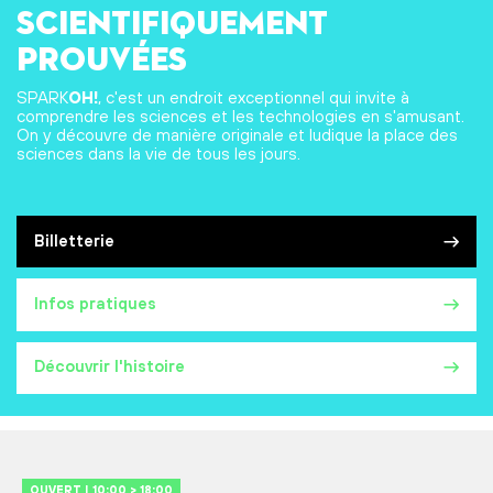
scientifiquement
prouvées
SPARK
OH!
, c'est un endroit exceptionnel qui invite à
comprendre les sciences et les technologies en s'amusant.
On y découvre de manière originale et ludique la place des
sciences dans la vie de tous les jours.
Billetterie
Infos pratiques
Découvrir l'histoire
OUVERT | 10:00 > 18:00