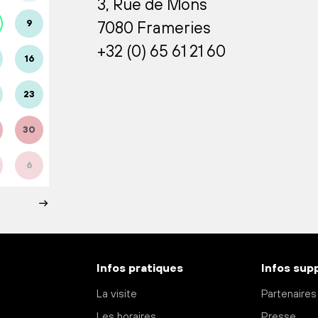
3, Rue de Mons
9
7080 Frameries
+32 (0) 65 61 21 60
16
23
30
6
Infos pratiques
Infos sup
La visite
Partenaires
Les horaires
Presse