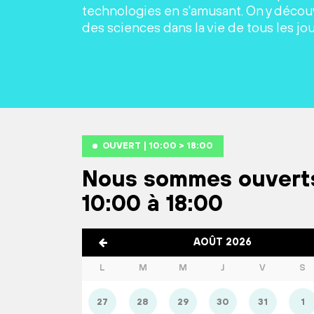
technologies en s'amusant. On y découv
des sciences dans la vie de tous les jou
OUVERT | 10:00 > 18:00
Nous sommes ouvert
10:00 à 18:00
AOÛT 2026
L
M
M
J
V
S
27
28
29
30
31
1