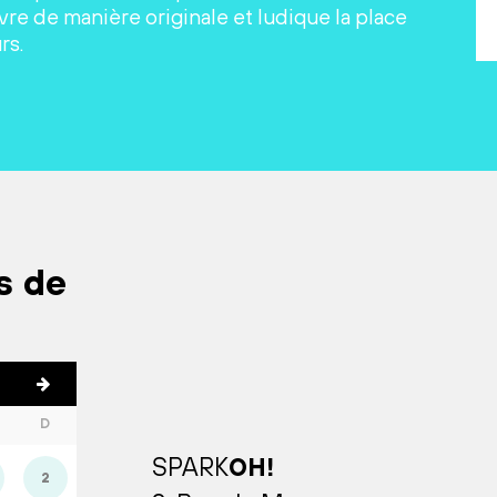
re de manière originale et ludique la place
rs.
s de
D
SPARK
OH!
2