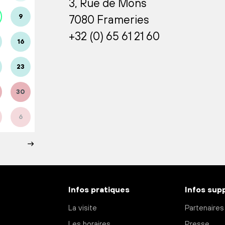
3, Rue de Mons
9
7080 Frameries
+32 (0) 65 61 21 60
16
23
30
6
Infos pratiques
Infos sup
La visite
Partenaires
Les horaires
Presse