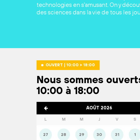
technologies en s'amusant. On y découv
des sciences dans la vie de tous les jou
OUVERT | 10:00 > 18:00
Nous sommes ouvert
10:00 à 18:00
AOÛT 2026
L
M
M
J
V
S
27
28
29
30
31
1