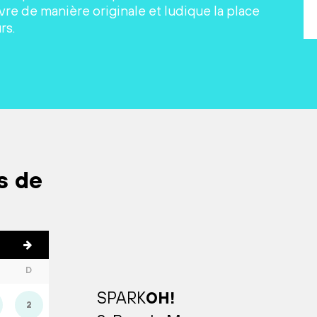
re de manière originale et ludique la place
rs.
s de
D
SPARK
OH!
2