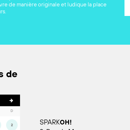
re de manière originale et ludique la place
rs.
s de
D
SPARK
OH!
2