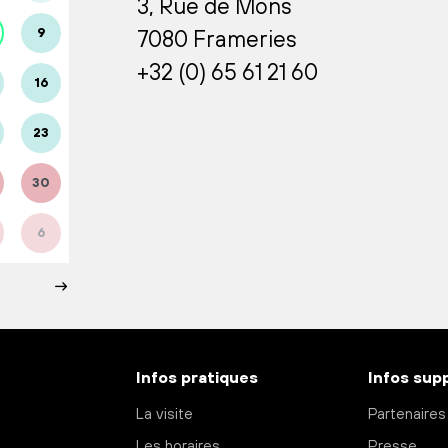
3, Rue de Mons
9
7080 Frameries
+32 (0) 65 61 21 60
16
23
30
6
Infos pratiques
Infos sup
La visite
Partenaires
Les horaires
Presse