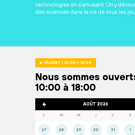
technologies en s'amusant. On y découv
des sciences dans la vie de tous les jou
OUVERT | 10:00 > 18:00
Nous sommes ouvert
10:00 à 18:00
AOÛT 2026
L
M
M
J
V
S
27
28
29
30
31
1