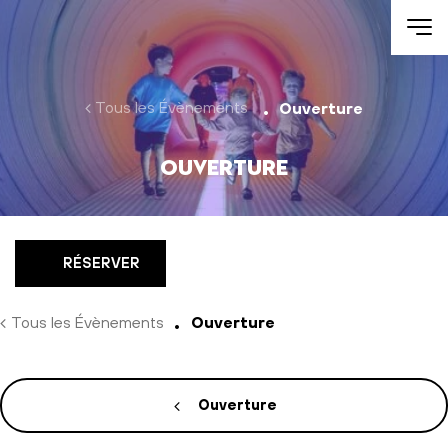
Aller au contenu
Tous les Évènements
Ouverture
Ouverture
RÉSERVER
Tous les Évènements
Ouverture
Ouverture