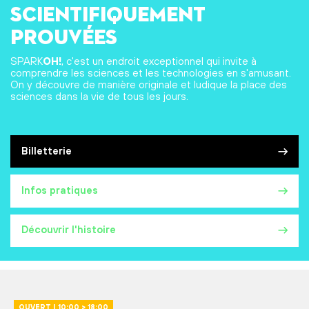
scientifiquement
prouvées
SPARK
OH!
, c'est un endroit exceptionnel qui invite à
comprendre les sciences et les technologies en s'amusant.
On y découvre de manière originale et ludique la place des
sciences dans la vie de tous les jours.
Billetterie
Infos pratiques
Découvrir l'histoire
OUVERT | 10:00 > 18:00