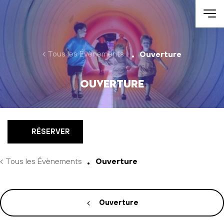
Aller au contenu
Tous les Évènements
Ouverture
Ouverture
RÉSERVER
Tous les Évènements
Ouverture
Ouverture