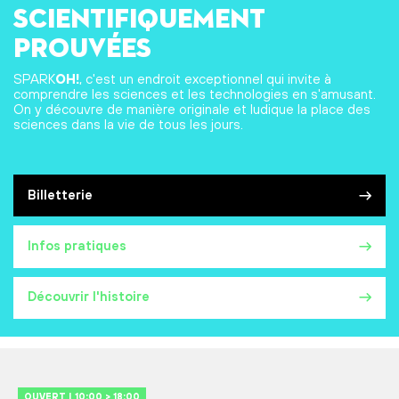
scientifiquement
prouvées
SPARK
OH!
, c'est un endroit exceptionnel qui invite à
comprendre les sciences et les technologies en s'amusant.
On y découvre de manière originale et ludique la place des
sciences dans la vie de tous les jours.
Billetterie
Infos pratiques
Découvrir l'histoire
OUVERT | 10:00 > 18:00