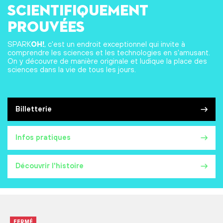
scientifiquement
prouvées
SPARK
OH!
, c'est un endroit exceptionnel qui invite à
comprendre les sciences et les technologies en s'amusant.
On y découvre de manière originale et ludique la place des
sciences dans la vie de tous les jours.
Billetterie
Infos pratiques
Découvrir l'histoire
FERMÉ