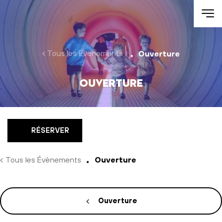
Aller au contenu
Tous les Évènements
Ouverture
Ouverture
RÉSERVER
Tous les Évènements
Ouverture
Ouverture