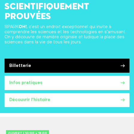
scientifiquement
prouvées
SPARK
OH!
, c'est un endroit exceptionnel qui invite à
comprendre les sciences et les technologies en s'amusant.
On y découvre de manière originale et ludique la place des
sciences dans la vie de tous les jours.
Billetterie
Infos pratiques
Découvrir l'histoire
OUVERT | 10:00 > 18:00