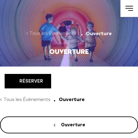
Aller au contenu
Tous les Évènements
Ouverture
Ouverture
RÉSERVER
Tous les Évènements
Ouverture
Ouverture