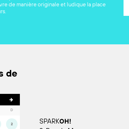
re de manière originale et ludique la place
rs.
s de
D
SPARK
OH!
2