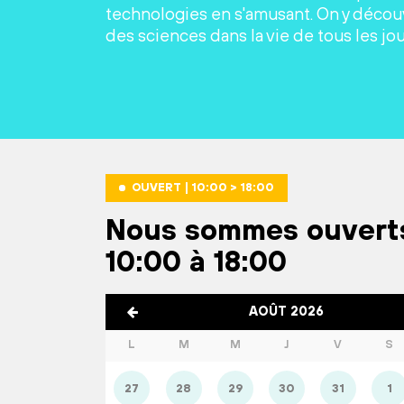
technologies en s'amusant. On y découv
des sciences dans la vie de tous les jou
OUVERT | 10:00 > 18:00
Nous sommes ouvert
10:00 à 18:00
AOÛT 2026
L
M
M
J
V
S
27
28
29
30
31
1