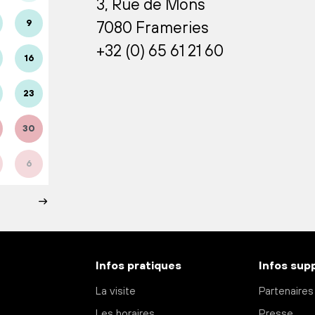
3, Rue de Mons
9
7080 Frameries
+32 (0) 65 61 21 60
16
23
30
6
Infos pratiques
Infos sup
La visite
Partenaires
Les horaires
Presse