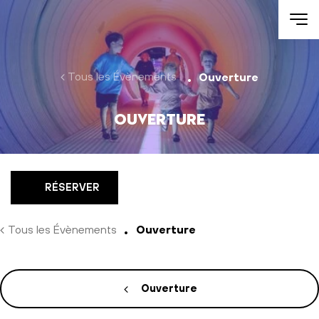
Aller au contenu
Tous les Évènements
Ouverture
Ouverture
RÉSERVER
Tous les Évènements
Ouverture
Ouverture