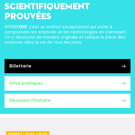
scientifiquement
prouvées
SPARK
OH!
, c'est un endroit exceptionnel qui invite à
comprendre les sciences et les technologies en s'amusant.
On y découvre de manière originale et ludique la place des
sciences dans la vie de tous les jours.
Billetterie
Infos pratiques
Découvrir l'histoire
OUVERT | 10:00 > 18:00