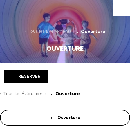
Aller au contenu
Tous les Évènements
Ouverture
Ouverture
RÉSERVER
Tous les Évènements
Ouverture
Ouverture