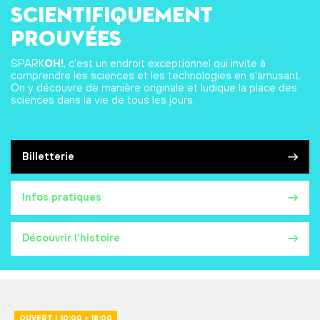
scientifiquement
prouvées
SPARK
OH!
, c'est un endroit exceptionnel qui invite à
comprendre les sciences et les technologies en s'amusant.
On y découvre de manière originale et ludique la place des
sciences dans la vie de tous les jours.
Billetterie
Infos pratiques
Découvrir l'histoire
OUVERT | 10:00 > 18:00