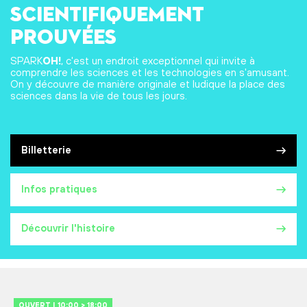
scientifiquement
prouvées
SPARK
OH!
, c'est un endroit exceptionnel qui invite à
comprendre les sciences et les technologies en s'amusant.
On y découvre de manière originale et ludique la place des
sciences dans la vie de tous les jours.
Billetterie
Infos pratiques
Découvrir l'histoire
OUVERT | 10:00 > 18:00