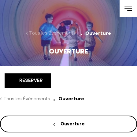
Aller au contenu
Tous les Évènements
Ouverture
Ouverture
RÉSERVER
Tous les Évènements
Ouverture
Ouverture