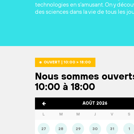
technologies en s'amusant. On y découv
des sciences dans la vie de tous les jou
OUVERT | 10:00 > 18:00
Nous sommes ouvert
10:00 à 18:00
AOÛT 2026
L
M
M
J
V
S
27
28
29
30
31
1