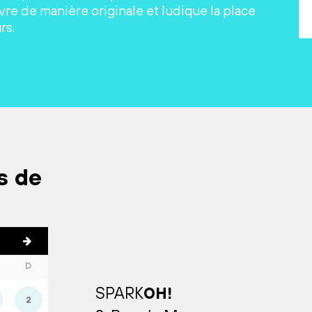
re de manière originale et ludique la place
rs.
s de
D
SPARK
OH!
2