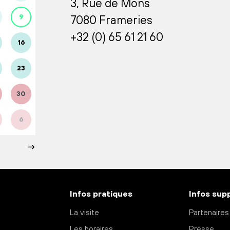
3, Rue de Mons
9
7080 Frameries
+32 (0) 65 61 21 60
16
23
30
6
Infos pratiques
Infos sup
La visite
Partenaires
Les horaires
Presse