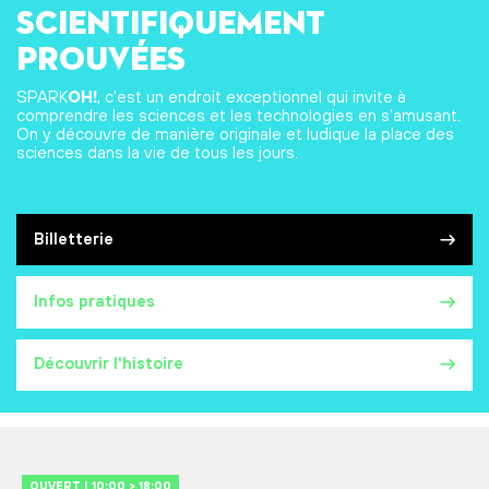
scientifiquement
prouvées
SPARK
OH!
, c'est un endroit exceptionnel qui invite à
comprendre les sciences et les technologies en s'amusant.
On y découvre de manière originale et ludique la place des
sciences dans la vie de tous les jours.
Billetterie
Infos pratiques
Découvrir l'histoire
OUVERT | 10:00 > 18:00