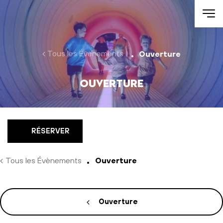
Aller au contenu
Tous les Évènements
Ouverture
Ouverture
RÉSERVER
Tous les Évènements
Ouverture
Ouverture