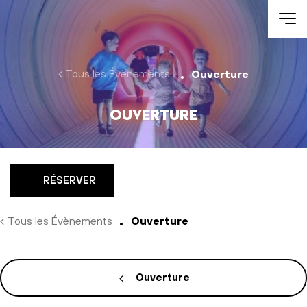
Aller au contenu
Tous les Évènements
Ouverture
Ouverture
RÉSERVER
Tous les Évènements
Ouverture
Ouverture