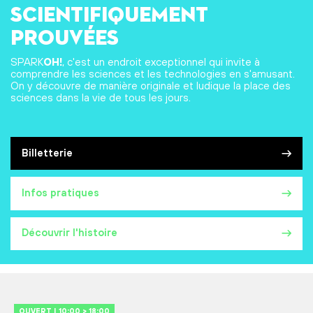
scientifiquement
prouvées
SPARK
OH!
, c'est un endroit exceptionnel qui invite à
comprendre les sciences et les technologies en s'amusant.
On y découvre de manière originale et ludique la place des
sciences dans la vie de tous les jours.
Billetterie
Infos pratiques
Découvrir l'histoire
OUVERT | 10:00 > 18:00