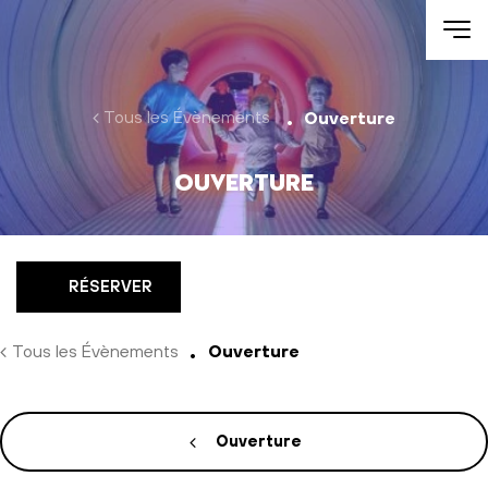
Aller au contenu
Tous les Évènements
Ouverture
Ouverture
RÉSERVER
Tous les Évènements
Ouverture
Ouverture