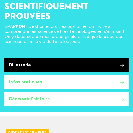
scientifiquement
prouvées
SPARK
OH!
, c'est un endroit exceptionnel qui invite à
comprendre les sciences et les technologies en s'amusant.
On y découvre de manière originale et ludique la place des
sciences dans la vie de tous les jours.
Billetterie
Infos pratiques
Découvrir l'histoire
OUVERT | 10:00 > 18:00