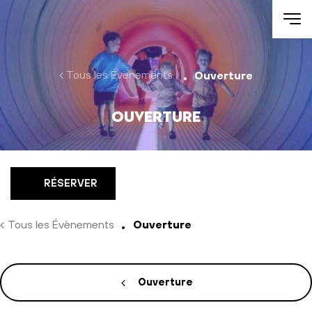
Aller au contenu
Tous les Évènements
Ouverture
Ouverture
RÉSERVER
Tous les Évènements
Ouverture
Ouverture