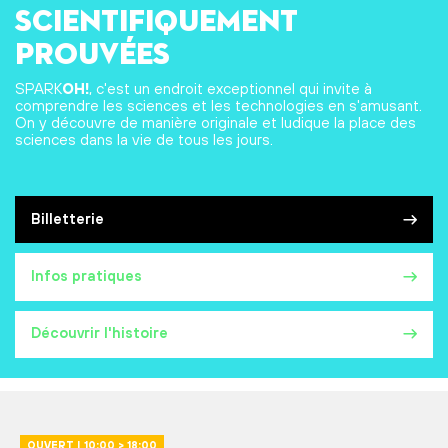
scientifiquement
prouvées
SPARK
OH!
, c'est un endroit exceptionnel qui invite à
comprendre les sciences et les technologies en s'amusant.
On y découvre de manière originale et ludique la place des
sciences dans la vie de tous les jours.
Billetterie
Infos pratiques
Découvrir l'histoire
OUVERT | 10:00 > 18:00