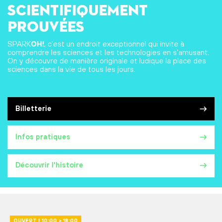
scientifiquement
prouvées
SPARK
OH!
, c'est un endroit exceptionnel qui invite à
comprendre les sciences et les technologies en s'amusant.
On y découvre de manière originale et ludique la place des
sciences dans la vie de tous les jours.
Billetterie
Infos pratiques
Découvrir l'histoire
OUVERT | 10:00 > 18:00