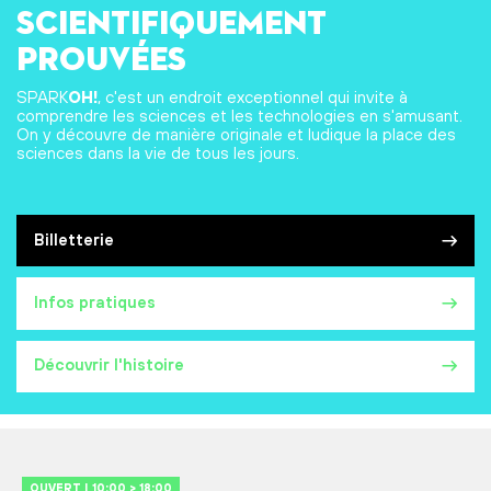
scientifiquement
prouvées
SPARK
OH!
, c'est un endroit exceptionnel qui invite à
comprendre les sciences et les technologies en s'amusant.
On y découvre de manière originale et ludique la place des
sciences dans la vie de tous les jours.
Billetterie
Infos pratiques
Découvrir l'histoire
OUVERT | 10:00 > 18:00