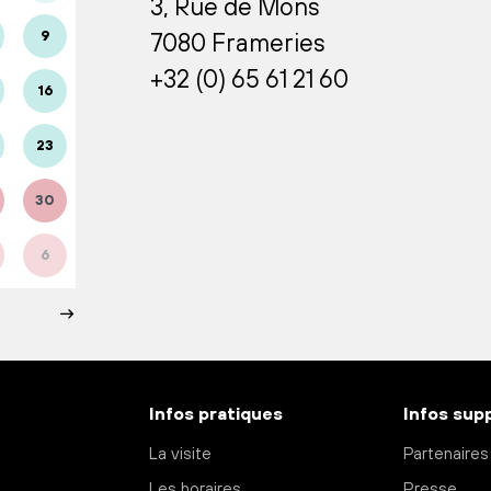
3, Rue de Mons
9
7080 Frameries
+32 (0) 65 61 21 60
16
23
30
6
Infos pratiques
Infos sup
La visite
Partenaires
Les horaires
Presse