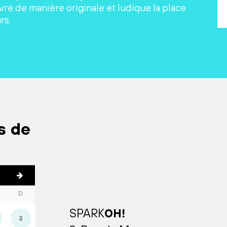
re de manière originale et ludique la place
rs.
s de
D
SPARK
OH!
2