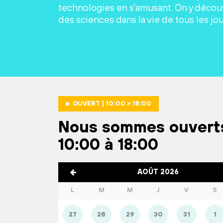
technologies en s'amusant. On y découv
des sciences dans la vie de tous les jou
OUVERT | 10:00 > 18:00
Nous sommes ouvert
10:00 à 18:00
AOÛT 2026
L
M
M
J
V
S
27
28
29
30
31
1