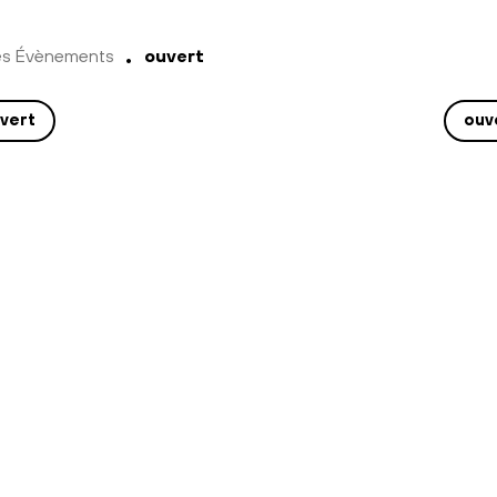
es Évènements
ouvert
vert
ouv