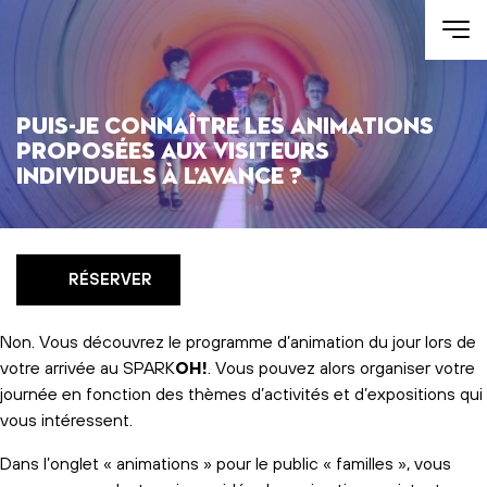
Aller au contenu
Puis-je connaître les animations
proposées aux visiteurs
individuels à l’avance ?
RÉSERVER
Non. Vous découvrez le programme d’animation du jour lors de
votre arrivée au SPARK
OH!
. Vous pouvez alors organiser votre
journée en fonction des thèmes d’activités et d’expositions qui
vous intéressent.
Dans l’onglet
« animations »
pour le public « familles », vous