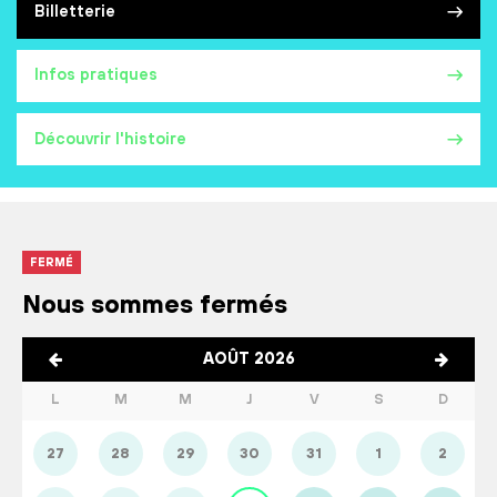
Billetterie
Infos pratiques
Découvrir l'histoire
FERMÉ
Nous sommes fermés
AOÛT 2026
L
M
M
J
V
S
D
27
28
29
30
31
1
2