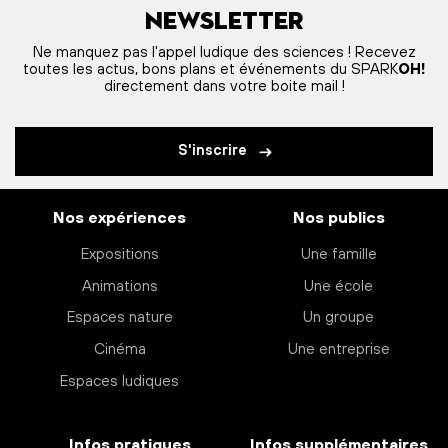
Newsletter
Ne manquez pas l'appel ludique des sciences ! Recevez
toutes les actus, bons plans et événements du SPARK
OH!
directement dans votre boite mail !
S'inscrire
Nos expériences
Nos publics
Expositions
Une famille
Animations
Une école
Espaces nature
Un groupe
Cinéma
Une entreprise
Espaces ludiques
Infos pratiques
Infos supplémentaires