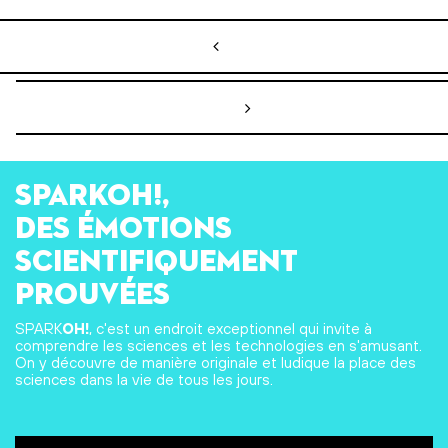
Navigation de l’article
SPARKOH!,
des émotions
scientifiquement
prouvées
SPARK
OH!
, c'est un endroit exceptionnel qui invite à
comprendre les sciences et les technologies en s'amusant.
On y découvre de manière originale et ludique la place des
sciences dans la vie de tous les jours.