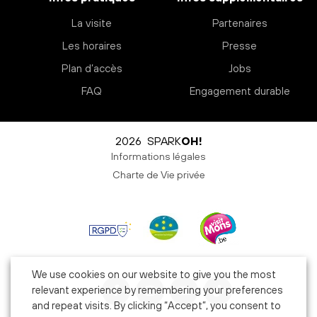
La visite
Partenaires
Les horaires
Presse
Plan d’accès
Jobs
FAQ
Engagement durable
2026 SPARK
OH!
Informations légales
Charte de Vie privée
We use cookies on our website to give you the most
relevant experience by remembering your preferences
and repeat visits. By clicking “Accept”, you consent to