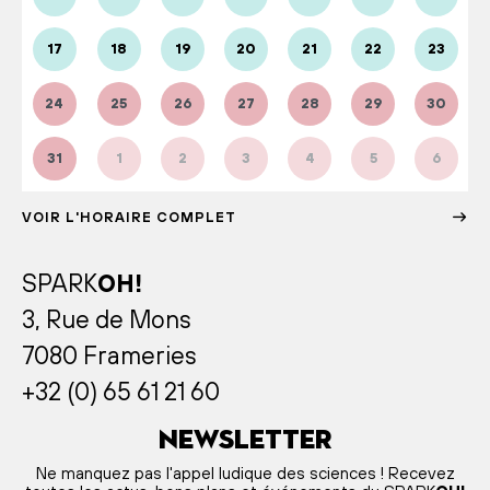
17
18
19
20
21
22
23
24
25
26
27
28
29
30
31
1
2
3
4
5
6
VOIR L'HORAIRE COMPLET
SPARK
OH!
3, Rue de Mons
7080 Frameries
+32 (0) 65 61 21 60
Newsletter
Ne manquez pas l'appel ludique des sciences ! Recevez