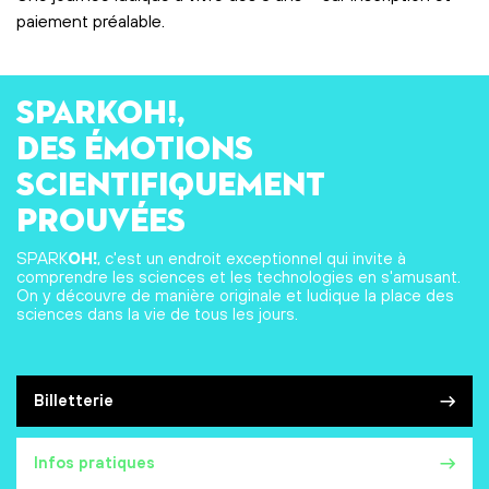
paiement préalable.
SPARKOH!,
des émotions
scientifiquement
prouvées
SPARK
OH!
, c'est un endroit exceptionnel qui invite à
comprendre les sciences et les technologies en s'amusant.
On y découvre de manière originale et ludique la place des
sciences dans la vie de tous les jours.
Billetterie
Infos pratiques