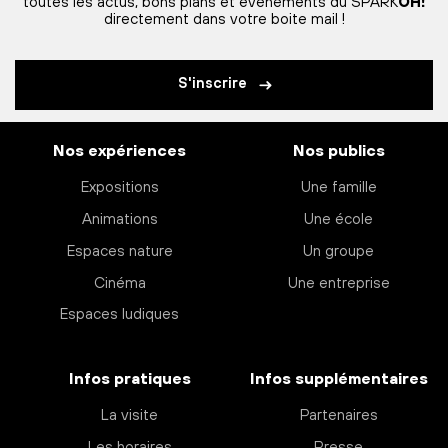
toutes les actus, bons plans et événements du SPARK
OH!
directement dans votre boite mail !
S'inscrire
Nos expériences
Nos publics
Expositions
Une famille
Animations
Une école
Espaces nature
Un groupe
Cinéma
Une entreprise
Espaces ludiques
Infos pratiques
Infos supplémentaires
La visite
Partenaires
Les horaires
Presse