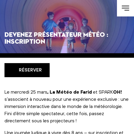
Aller au contenu
Devenez présentateur météo :
inscription
RÉSERVER
Le mercredi 25 mars
,
La Météo de Farid
et SPARK
OH!
s’associent à nouveau pour une expérience exclusive : une
immersion interactive dans le monde de la météorologie.
Fini d’être simple spectateur, cette fois, passez
directement sous les projecteurs !
Une journée ludique à vivre dès 8 ans – sur inscription et