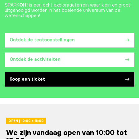
SPARK
OH!
is een echt exploratieterrein waar klein en groot
uitgenodigd worden in het boeiende universum van de
wetenschappen!
Ontdek de tentoonstellingen
Ontdek de activiteiten
Koop een ticket
OPEN | 10:00 > 18:00
We zijn vandaag open van 10:00 tot